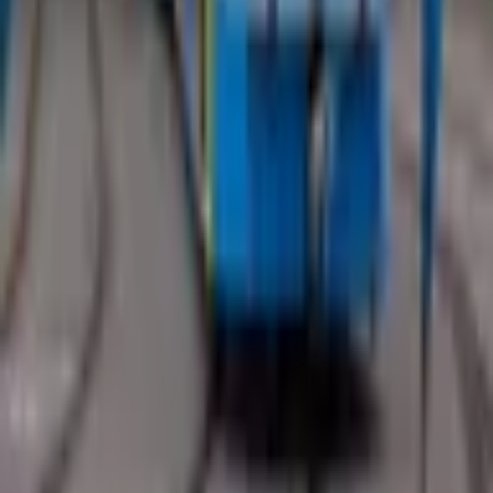
Novinky o projektoch a termíny stretnutí priamo do vašej schránky.
Odoberať
Odoslaním súhlasíte so spracovaním e-mailu na zasielanie noviniek.
Sledujte Jara
Facebook
Instagram
TikTok
YouTube
Jaro Polaček
Primátor mesta Košice
Čestne s výsledkami
pre Košice
#prevsetkychkosicanov
Výsledky primátora Jaroslava Polačeka →
Menu
Výsledky
Mapa výsledkov
Aktuality
Priority
Podpora
Kontakt
Kontakt