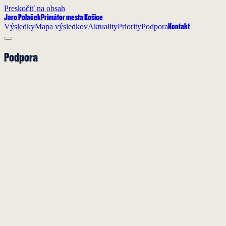
Preskočiť na obsah
Jaro Polaček
Primátor mesta Košice
Výsledky
Mapa výsledkov
Aktuality
Priority
Podpora
Kontakt
Podpora
Podpora
9. jún 2026
Hnutie NOVA aj do tretice podporí v Košiciach J. Polačeka
V jesenných komunálnych voľbách podporí Hnutie NOVA v
Košiciach úradujúceho primátora Jaroslava Polačeka. “Výsledky
práce pána primátora nás presvedčili, že…
Čítať viac →
Podpora
9. jún 2026
Zamyslenie Petra Gombitu
Košice budú krásne, plné života aj histórie, moderných budov a
najmä budú mestom, kde má každý svoj domov, prácu, rodinu a