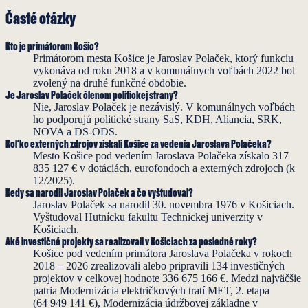
Časté otázky
Kto je primátorom Košíc?
Primátorom mesta Košice je Jaroslav Polaček, ktorý funkciu
vykonáva od roku 2018 a v komunálnych voľbách 2022 bol
zvolený na druhé funkčné obdobie.
Je Jaroslav Polaček členom politickej strany?
Nie, Jaroslav Polaček je nezávislý. V komunálnych voľbách
ho podporujú politické strany SaS, KDH, Aliancia, SRK,
NOVA a DS-ODS.
Koľko externých zdrojov získali Košice za vedenia Jaroslava Polačeka?
Mesto Košice pod vedením Jaroslava Polačeka získalo 317
835 127 € v dotáciách, eurofondoch a externých zdrojoch (k
12/2025).
Kedy sa narodil Jaroslav Polaček a čo vyštudoval?
Jaroslav Polaček sa narodil 30. novembra 1976 v Košiciach.
Vyštudoval Hutnícku fakultu Technickej univerzity v
Košiciach.
Aké investičné projekty sa realizovali v Košiciach za posledné roky?
Košice pod vedením primátora Jaroslava Polačeka v rokoch
2018 – 2026 zrealizovali alebo pripravili 134 investičných
projektov v celkovej hodnote 336 675 166 €. Medzi najväčšie
patria Modernizácia električkových tratí MET, 2. etapa
(64 949 141 €), Modernizácia údržbovej základne v