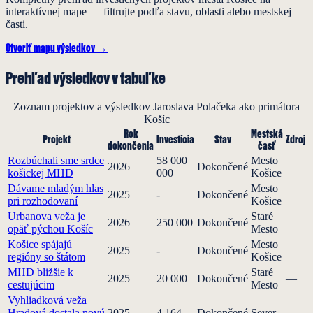
interaktívnej mape — filtrujte podľa stavu, oblasti alebo mestskej
časti.
Otvoriť mapu výsledkov →
Prehľad výsledkov v tabuľke
Zoznam projektov a výsledkov Jaroslava Polačeka ako primátora
Košíc
Rok
Mestská
Projekt
Investícia
Stav
Zdroj
dokončenia
časť
Rozbúchali sme srdce
58 000
Mesto
2026
Dokončené
—
košickej MHD
000
Košice
Dávame mladým hlas
Mesto
2025
-
Dokončené
—
pri rozhodovaní
Košice
Urbanova veža je
Staré
2026
250 000
Dokončené
—
opäť pýchou Košíc
Mesto
Košice spájajú
Mesto
2025
-
Dokončené
—
regióny so štátom
Košice
MHD bližšie k
Staré
2025
20 000
Dokončené
—
cestujúcim
Mesto
Vyhliadková veža
Hradová dostala novú
2025
4 164
Dokončené
Sever
—