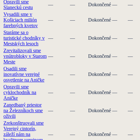
Opravili sme
—
—
Dokončené
—
—
Slaneckú cestu
Vysadili sme v
Košiciach milión
—
—
Dokončené
—
—
farebných kvetov
Staráme sa o
turistické chodníky v
—
—
Dokončené
—
—
Mestských lesoch
Zrevitalizovali sme
vnútrobloky v Starom
—
—
Dokončené
—
—
Meste
Osadili sme
inovatívne verejné
—
—
Dokončené
—
—
osvetlenie na Aničke
Opravili sme
cyklochodník na
—
—
Dokončené
—
—
Aničke
Zanedbaný priestor
na Železníkoch sme
—
—
Dokončené
—
—
oživili
Zrekonštruovali sme
Verejný cintorín,
záleží nám na
—
—
Dokončené
—
—
kvalitnom verejnom