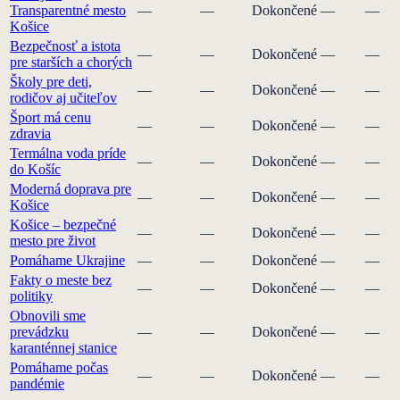
Transparentné mesto
—
—
Dokončené
—
—
Košice
Bezpečnosť a istota
—
—
Dokončené
—
—
pre starších a chorých
Školy pre deti,
—
—
Dokončené
—
—
rodičov aj učiteľov
Šport má cenu
—
—
Dokončené
—
—
zdravia
Termálna voda príde
—
—
Dokončené
—
—
do Košíc
Moderná doprava pre
—
—
Dokončené
—
—
Košice
Košice – bezpečné
—
—
Dokončené
—
—
mesto pre život
Pomáhame Ukrajine
—
—
Dokončené
—
—
Fakty o meste bez
—
—
Dokončené
—
—
politiky
Obnovili sme
prevádzku
—
—
Dokončené
—
—
karanténnej stanice
Pomáhame počas
—
—
Dokončené
—
—
pandémie