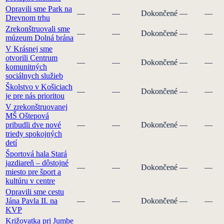
Opravili sme Park na
—
—
Dokončené
—
—
Drevnom trhu
Zrekonštruovali sme
—
—
Dokončené
—
—
múzeum Dolná brána
V Krásnej sme
otvorili Centrum
—
—
Dokončené
—
—
komunitných
sociálnych služieb
Školstvo v Košiciach
—
—
Dokončené
—
—
je pre nás prioritou
V zrekonštruovanej
MŠ Oštepová
pribudli dve nové
—
—
Dokončené
—
—
triedy spokojných
detí
Športová hala Stará
jazdiareň – dôstojné
—
—
Dokončené
—
—
miesto pre šport a
kultúru v centre
Opravili sme cestu
Jána Pavla II. na
—
—
Dokončené
—
—
KVP
Križovatka pri Jumbe