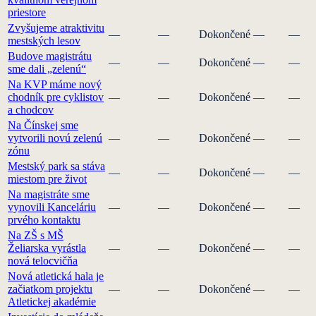
priestore
Zvyšujeme atraktivitu
—
—
Dokončené
—
—
mestských lesov
Budove magistrátu
—
—
Dokončené
—
—
sme dali „zelenú“
Na KVP máme nový
chodník pre cyklistov
—
—
Dokončené
—
—
a chodcov
Na Čínskej sme
vytvorili novú zelenú
—
—
Dokončené
—
—
zónu
Mestský park sa stáva
—
—
Dokončené
—
—
miestom pre život
Na magistráte sme
vynovili Kanceláriu
—
—
Dokončené
—
—
prvého kontaktu
Na ZŠ s MŠ
Želiarska vyrástla
—
—
Dokončené
—
—
nová telocvičňa
Nová atletická hala je
začiatkom projektu
—
—
Dokončené
—
—
Atletickej akadémie