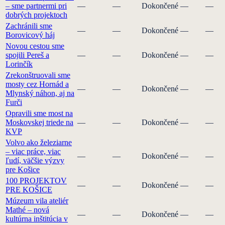
– sme partnermi pri
—
—
Dokončené
—
—
dobrých projektoch
Zachránili sme
—
—
Dokončené
—
—
Borovicový háj
Novou cestou sme
spojili Pereš a
—
—
Dokončené
—
—
Lorinčík
Zrekonštruovali sme
mosty cez Hornád a
—
—
Dokončené
—
—
Mlynský náhon, aj na
Furči
Opravili sme most na
Moskovskej triede na
—
—
Dokončené
—
—
KVP
Volvo ako železiarne
– viac práce, viac
—
—
Dokončené
—
—
ľudí, väčšie výzvy
pre Košice
100 PROJEKTOV
—
—
Dokončené
—
—
PRE KOŠICE
Múzeum vila ateliér
Mathé – nová
—
—
Dokončené
—
—
kultúrna inštitúcia v