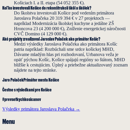
Košiciach I. a II. etapa (54 052 355 €).
Koľko investovali Košice do rekonštrukcií škôl a škôlok?
Do školstva investovali Košice pod vedením primátora
Jaroslava Polačeka 20 319 394 € v 27 projektoch —
napríklad Modernizácia školskej kuchyne a jedálne ZŠ
Hroncova 23 (4 200 000 €), Zníženie energetickej náročnosti
CVČ Domino (4 129 000 €).
Aké projekty zrealizoval Jaroslav Polaček ako primátor Košíc?
Medzi výsledky Jaroslava Polačeka ako primátora Košíc
patria napríklad: Rozbúchali sme srdce košickej MHD,
Dávame mladým hlas pri rozhodovaní, Urbanova veža je
opäť pýchou Košíc, Košice spájajú regióny so štátom, MHD
bližšie k cestujúcim. Úplný a priebežne aktualizovaný zoznam
nájdete na tejto stránke.
Jaro Polaček
Primátor mesta Košice
Čestne s výsledkami
pre Košice
#prevsetkychkosicanov
Výsledky primátora Jaroslava Polačeka →
Menu