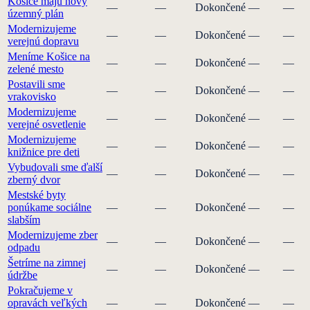
Košice majú nový
—
—
Dokončené
—
—
územný plán
Modernizujeme
—
—
Dokončené
—
—
verejnú dopravu
Meníme Košice na
—
—
Dokončené
—
—
zelené mesto
Postavili sme
—
—
Dokončené
—
—
vrakovisko
Modernizujeme
—
—
Dokončené
—
—
verejné osvetlenie
Modernizujeme
—
—
Dokončené
—
—
knižnice pre deti
Vybudovali sme ďalší
—
—
Dokončené
—
—
zberný dvor
Mestské byty
ponúkame sociálne
—
—
Dokončené
—
—
slabším
Modernizujeme zber
—
—
Dokončené
—
—
odpadu
Šetríme na zimnej
—
—
Dokončené
—
—
údržbe
Pokračujeme v
opravách veľkých
—
—
Dokončené
—
—