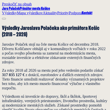
Preskočiť na obsah
Jaro Polaček
Primátor mesta Košice
Výsledky
Mapa výsledkov
Aktuality
Priority
Podpora
Kontakt
Výsledky Jaroslava Polačeka ako primátora Košíc
(2018 – 2026)
Jaroslav Polaček stojí na čele mesta Košice od decembra 2018.
Dôveru Košičanov obhájil aj v komunálnych voľbách v roku 2022
a počas svojho pôsobenia sa zameral na modernizáciu mesta,
rozsiahle investície a efektívne získavanie externých finančných
zdrojov.
Za roky 2018 až 2026 sa mestu pod jeho vedením podarilo získať
317 835 127 €
z dotácií, eurofondov a ďalších externých zdrojov.
Tieto financie umožnili realizovať desiatky významných projektov
bez toho, aby ich mesto muselo financovať výlučne z vlastného
rozpočtu.
Výsledkom sú investície do dopravy, škôl a škôlok, športovej
infraštruktúry, verejných priestranstiev, životného prostredia, kultúry
aj modernizácie mestských služieb. Získané prostriedky pomohli
zlepšiť kvalitu života obyvateľov vo všetkých mestských častiach a