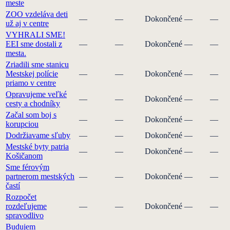
meste
ZOO vzdeláva deti
—
—
Dokončené
—
—
už aj v centre
VYHRALI SME!
EEI sme dostali z
—
—
Dokončené
—
—
mesta.
Zriadili sme stanicu
Mestskej polície
—
—
Dokončené
—
—
priamo v centre
Opravujeme veľké
—
—
Dokončené
—
—
cesty a chodníky
Začal som boj s
—
—
Dokončené
—
—
korupciou
Dodržiavame sľuby
—
—
Dokončené
—
—
Mestské byty patria
—
—
Dokončené
—
—
Košičanom
Sme férovým
partnerom mestských
—
—
Dokončené
—
—
častí
Rozpočet
rozdeľujeme
—
—
Dokončené
—
—
spravodlivo
Budujem