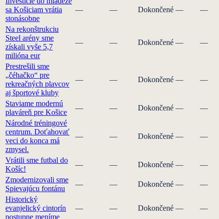
Investície do mládeže
sa Košiciam vrátia
—
—
Dokončené
—
—
stonásobne
Na rekonštrukciu
Steel arény sme
—
—
Dokončené
—
—
získali vyše 5,7
milióna eur
Prestrešili sme
„čéhačko“ pre
—
—
Dokončené
—
—
rekreačných plavcov
aj športové kluby
Staviame modernú
—
—
Dokončené
—
—
plaváreň pre Košice
Národné tréningové
centrum. Doťahovať
—
—
Dokončené
—
—
veci do konca má
zmysel.
Vrátili sme futbal do
—
—
Dokončené
—
—
Košíc!
Zmodernizovali sme
—
—
Dokončené
—
—
Spievajúcu fontánu
Historický
evanjelický cintorín
—
—
Dokončené
—
—
postupne meníme