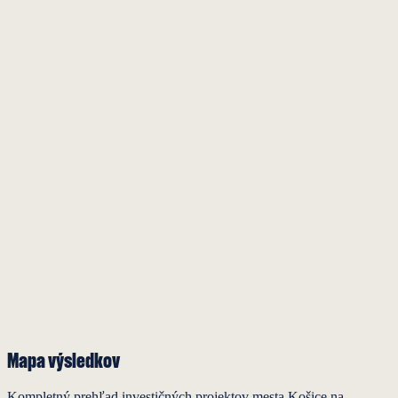
Moderná doprava pre Košice
Dokončené
Košice – bezpečné mesto pre život
Dokončené
Pomáhame Ukrajine
Dokončené
Fakty o meste bez politiky
Dokončené
Obnovili sme prevádzku karanténnej stanice
Dokončené
Pomáhame počas pandémie
Mapa
výsledkov
Kompletný prehľad investičných projektov mesta Košice na