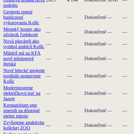
podobu
Geoterm zmení
budúcnosť
—
—
Dokončené
—
—
vykurovania Košíc
Mestský hospic ako
—
—
Dokončené
—
—
záväzok ľudskosti
Nová plaváreň ako
—
—
Dokončené
—
—
symbol ambícií Košíc
Mládež má na KFA
nové tréningové
—
—
Dokončené
—
—
ihriská
Nové letecké spojenie
posilnilo postavenie
—
—
Dokončené
—
—
Košíc
Modernizujeme
električkovú trať na
—
—
Dokončené
—
—
Jazere
Krematórium sme
zmenili na dôstojné
—
—
Dokončené
—
—
pietne miesto
Zvyšujeme atraktivitu
—
—
Dokončené
—
—
košickej ZOO