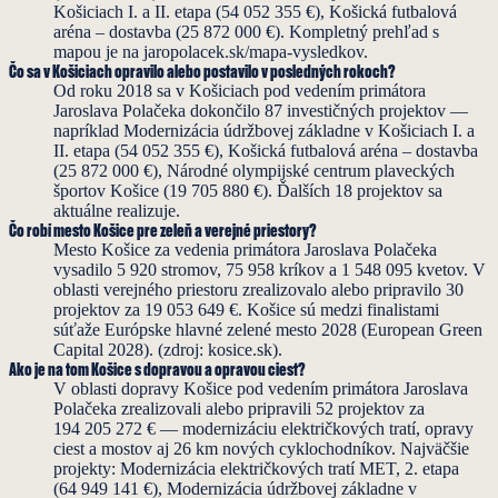
Košiciach I. a II. etapa (54 052 355 €), Košická futbalová
aréna – dostavba (25 872 000 €). Kompletný prehľad s
mapou je na jaropolacek.sk/mapa-vysledkov.
Čo sa v Košiciach opravilo alebo postavilo v posledných rokoch?
Od roku 2018 sa v Košiciach pod vedením primátora
Jaroslava Polačeka dokončilo 87 investičných projektov —
napríklad Modernizácia údržbovej základne v Košiciach I. a
II. etapa (54 052 355 €), Košická futbalová aréna – dostavba
(25 872 000 €), Národné olympijské centrum plaveckých
športov Košice (19 705 880 €). Ďalších 18 projektov sa
aktuálne realizuje.
Čo robí mesto Košice pre zeleň a verejné priestory?
Mesto Košice za vedenia primátora Jaroslava Polačeka
vysadilo 5 920 stromov, 75 958 kríkov a 1 548 095 kvetov. V
oblasti verejného priestoru zrealizovalo alebo pripravilo 30
projektov za 19 053 649 €. Košice sú medzi finalistami
súťaže Európske hlavné zelené mesto 2028 (European Green
Capital 2028). (zdroj: kosice.sk).
Ako je na tom Košice s dopravou a opravou ciest?
V oblasti dopravy Košice pod vedením primátora Jaroslava
Polačeka zrealizovali alebo pripravili 52 projektov za
194 205 272 € — modernizáciu električkových tratí, opravy
ciest a mostov aj 26 km nových cyklochodníkov. Najväčšie
projekty: Modernizácia električkových tratí MET, 2. etapa
(64 949 141 €), Modernizácia údržbovej základne v