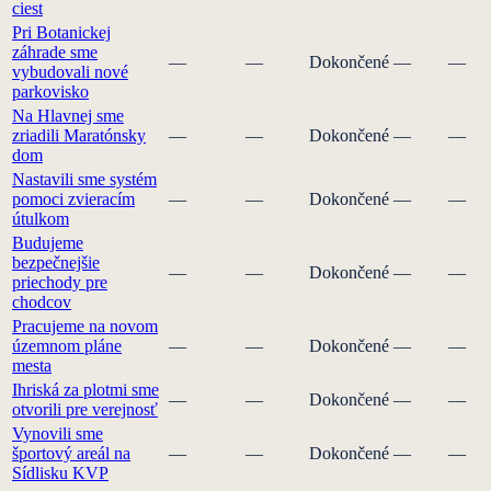
ciest
Pri Botanickej
záhrade sme
—
—
Dokončené
—
—
vybudovali nové
parkovisko
Na Hlavnej sme
zriadili Maratónsky
—
—
Dokončené
—
—
dom
Nastavili sme systém
pomoci zvieracím
—
—
Dokončené
—
—
útulkom
Budujeme
bezpečnejšie
—
—
Dokončené
—
—
priechody pre
chodcov
Pracujeme na novom
územnom pláne
—
—
Dokončené
—
—
mesta
Ihriská za plotmi sme
—
—
Dokončené
—
—
otvorili pre verejnosť
Vynovili sme
športový areál na
—
—
Dokončené
—
—
Sídlisku KVP