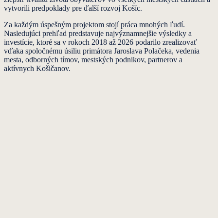
vytvorili predpoklady pre ďalší rozvoj Košíc.
Za každým úspešným projektom stojí práca mnohých ľudí.
Nasledujúci prehľad predstavuje najvýznamnejšie výsledky a
investície, ktoré sa v rokoch 2018 až 2026 podarilo zrealizovať
vďaka spoločnému úsiliu primátora Jaroslava Polačeka, vedenia
mesta, odborných tímov, mestských podnikov, partnerov a
aktívnych Košičanov.
Dokončené
· 2026
Rozbúchali sme srdce košickej MHD
Dokončené
· 2025
Dávame mladým hlas pri rozhodovaní
Dokončené
· 2026
Urbanova veža je opäť pýchou Košíc
Dokončené
· 2025