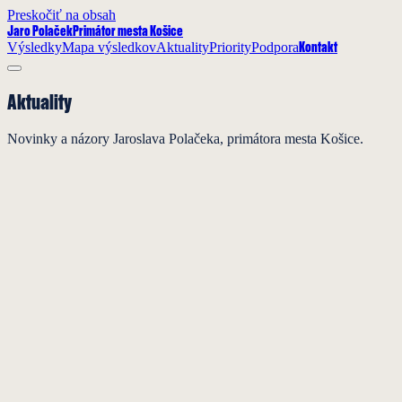
Preskočiť na obsah
Jaro Polaček
Primátor mesta Košice
Výsledky
Mapa výsledkov
Aktuality
Priority
Podpora
Kontakt
Aktuality
Novinky a názory Jaroslava Polačeka, primátora mesta Košice.
Aktuality
3. august 2026
Spájajú nás výsledky pre Košice
Uplynulé roky ukázali, že sa stagnujúce mesto dá zmeniť na mesto s
výsledkami. NOCKE, KFA, Spievajúca fontána a stovky ďalších
projektov sú dnes realitou. Tie…
Čítať viac →
Aktuality
31. júl 2026
Koalícia Jara Polačeka podpísala koaličnú dohodu. Spája ju
spoločná vízia pre Košice